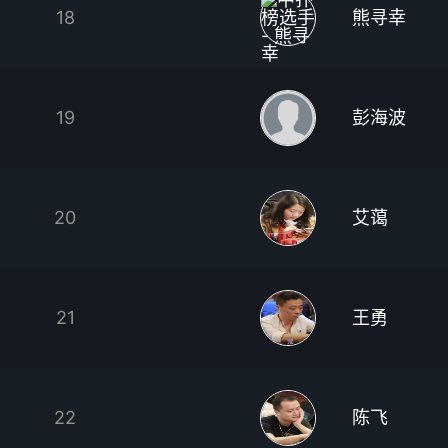
18
熊寻幸
19
彭海波
20
艾蔼
21
王勇
22
陈飞