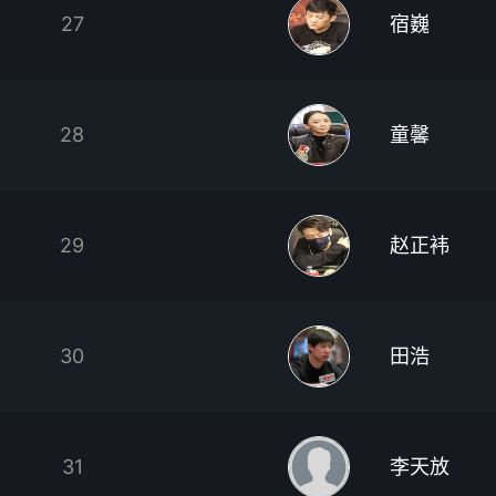
27
宿巍
28
童馨
29
赵正袆
30
田浩
31
李天放