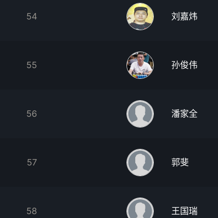
54
刘嘉炜
55
孙俊伟
56
潘家全
57
郭斐
58
王国瑞