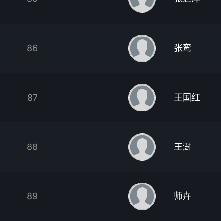
86
张鸾
87
王国红
88
王澍
89
师卉