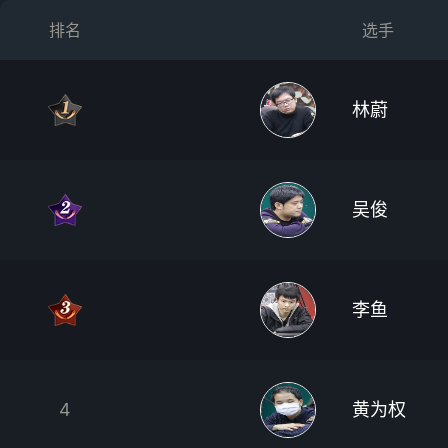
排名
选手
林蔚
吴俊
李鱼
4
黄为权