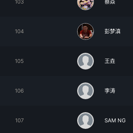
103
蔡焱
104
彭梦滇
105
王垚
106
李涛
107
SAM NG