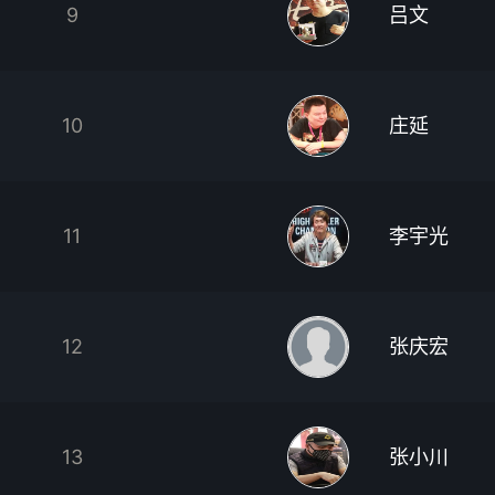
9
吕文
10
庄延
11
李宇光
12
张庆宏
13
张小川