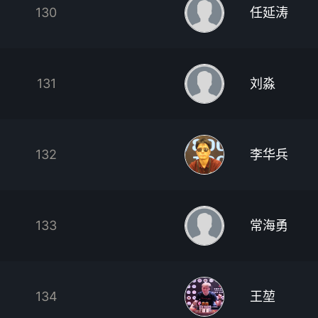
130
任延涛
131
刘淼
132
李华兵
133
常海勇
134
王堃