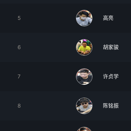
5
高亮
6
胡家骏
7
许贞学
8
陈铭振