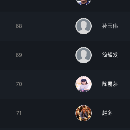
68
孙玉伟
69
简耀发
70
陈易莎
71
赵冬