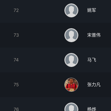
72
姚军
73
宋普伟
74
马飞
75
张力凡
76
杨烨