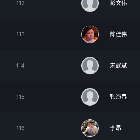
112
彭文伟
113
陈佳伟
114
宋武斌
115
韩海春
116
李昂