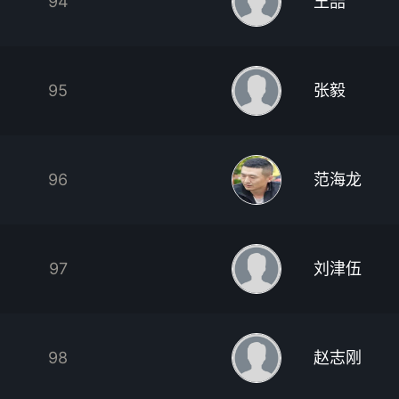
94
王喆
95
张毅
96
范海龙
97
刘津伍
98
赵志刚