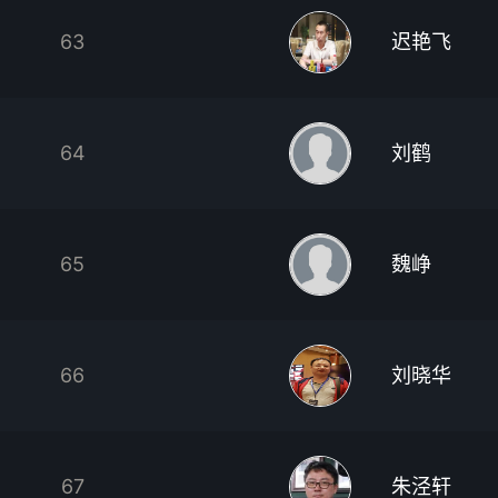
63
迟艳飞
64
刘鹤
65
魏峥
66
刘晓华
67
朱泾轩