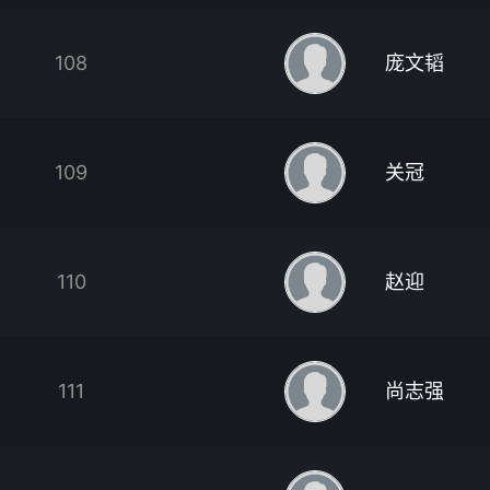
108
庞文韬
109
关冠
110
赵迎
111
尚志强