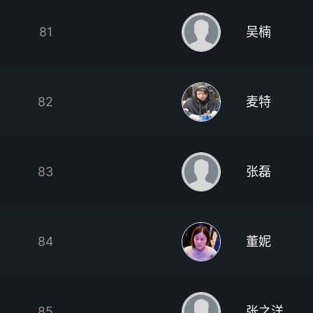
81
吴楠
82
麦特
83
张磊
84
董妮
85
张之洋