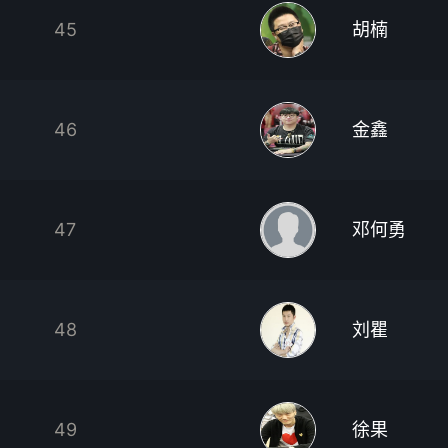
45
胡楠
46
金鑫
47
邓何勇
48
刘瞿
49
徐果