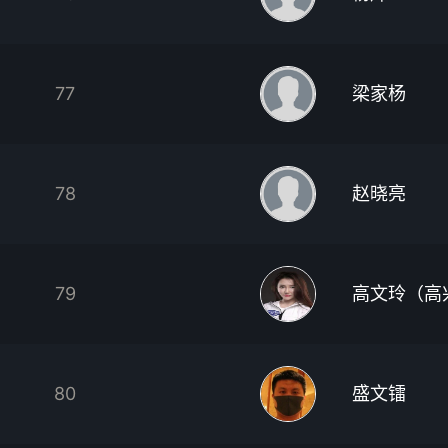
77
梁家杨
78
赵晓亮
79
高文玲（高
80
盛文镭