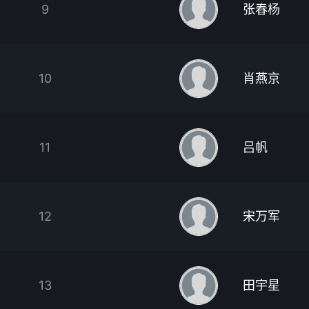
9
张春杨
10
肖燕京
11
吕帆
12
宋万军
13
田宇星