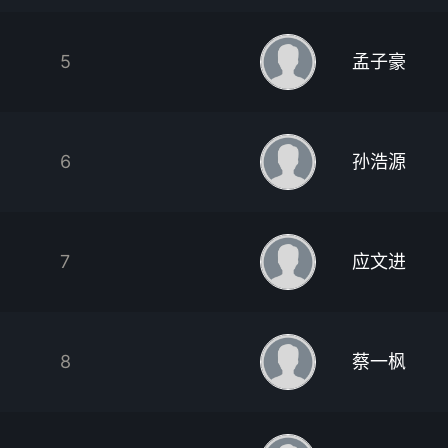
5
孟子豪
6
孙浩源
7
应文进
8
蔡一枫