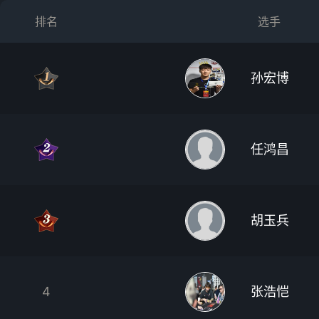
排名
选手
孙宏博
任鸿昌
胡玉兵
4
张浩恺