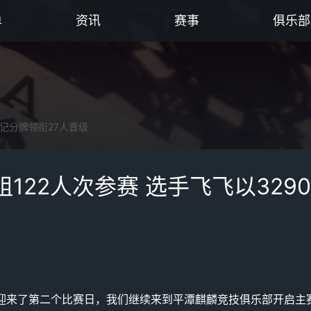
单
资讯
赛事
俱乐部
0记分牌领衔27人晋级
122人次参赛 选手飞飞以329
杯赛迎来了第二个比赛日，我们继续来到平潭麒麟竞技俱乐部开启主