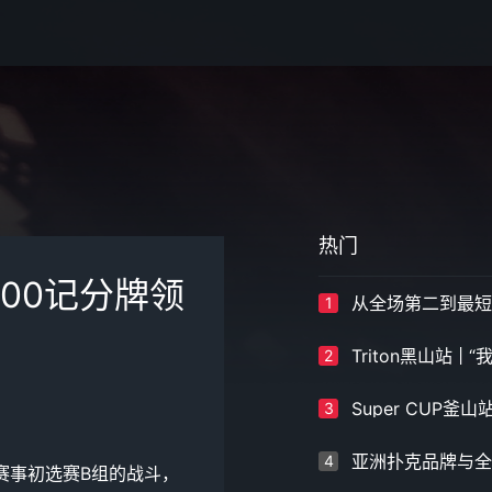
热门
000记分牌领
1
2
3
4
赛事初选赛B组的战斗，