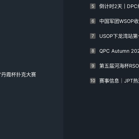
5
6
7
8
9
“丹霞杯扑克大赛
10