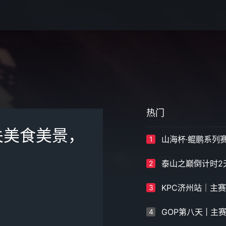
热门
关美食美景，
1
2
3
4