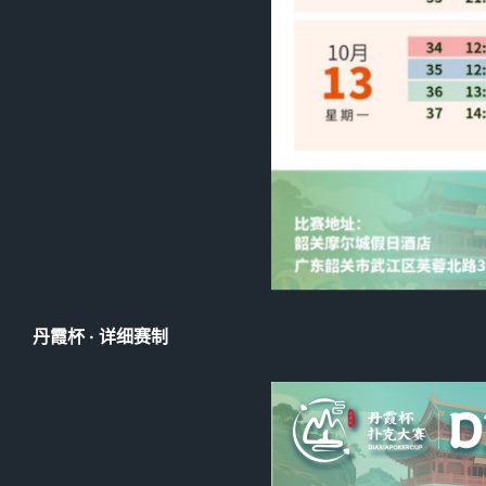
丹霞杯 · 详细赛制