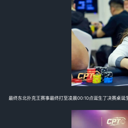
最终东北扑克王赛事最终打至凌晨00:10点诞生了决赛桌诞