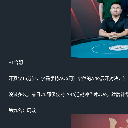
FT合照
开赛仅15分钟，李磊手持AQo同钟华萍的A4o展开对决，
没过多久，前日CL邵俊俊持 A4o迎战钟华萍JQo，转牌
第九名：周政