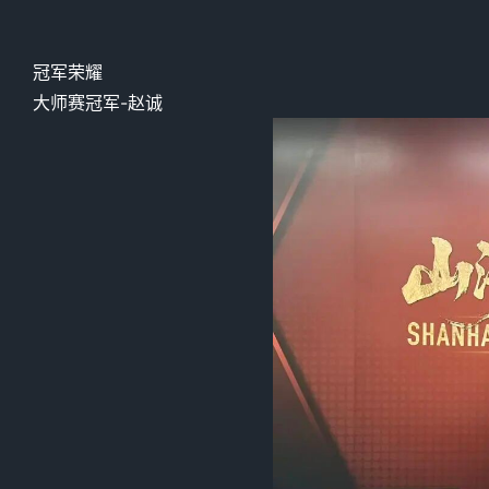
冠军荣耀
大师赛冠军-赵诚