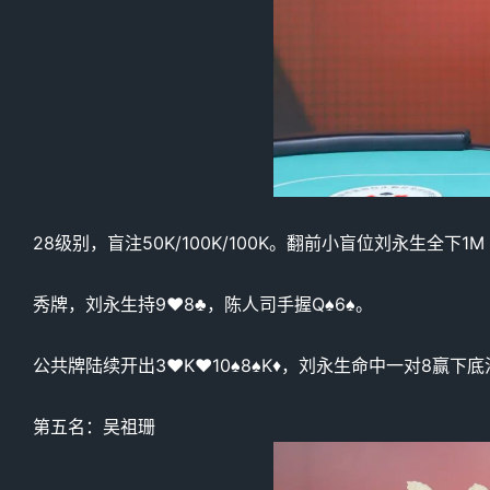
28级别，盲注50K/100K/100K。翻前小盲位刘永生全
秀牌，刘永生持9♥8♣，陈人司手握Q♠6♠。
公共牌陆续开出3♥K♥10♠8♠K♦，刘永生命中一对8赢
第五名：吴祖珊