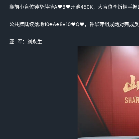
翻前小盲位钟华萍持A♥8♥开池450K，大盲位李炘桐手握口
公共牌陆续落地10♣A♣8♠10♥Q♥，钟华萍组成两对完
亚 军：刘永生