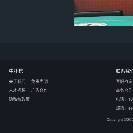
中扑榜
联系我
关于我们
免责声明
客服咨询Q
人才招聘
广告合作
商务合作Q
隐私权政策
电话：18
邮箱：ser
Copyright 