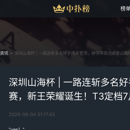
榜
资讯 -
深圳山海杯 | 一路连斩多名好手闯关登顶，钟华萍高光收官山海杯
深圳山海杯 | 一路连斩多名
赛，新王荣耀诞生！T3定档7
2026-06-04 01:17:43
“yes！”